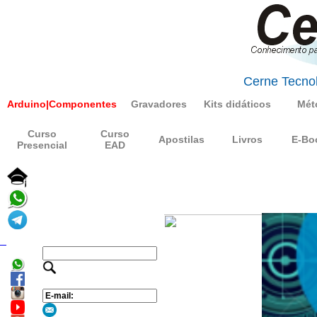
Cerne Tecnol
Arduino|Componentes
Gravadores
Kits didáticos
Mét
Curso
Curso
Apostilas
Livros
E-Bo
Presencial
EAD
_