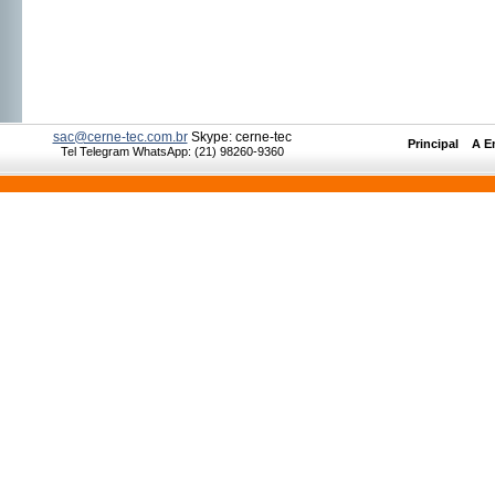
sac@cerne-tec.com.br
Skype: cerne-tec
Principal
__
A E
Tel Telegram WhatsApp: (21) 98260-9360