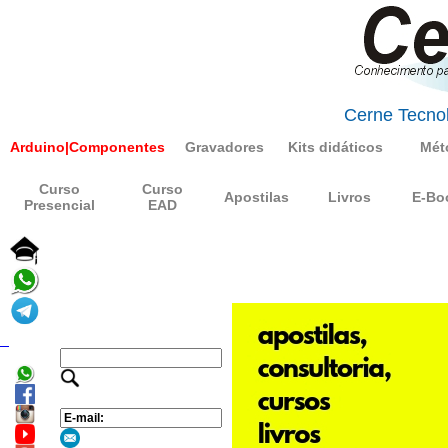
Cerne Tecnol
Arduino|Componentes
Gravadores
Kits didáticos
Mét
Curso
Curso
Apostilas
Livros
E-Bo
Presencial
EAD
_